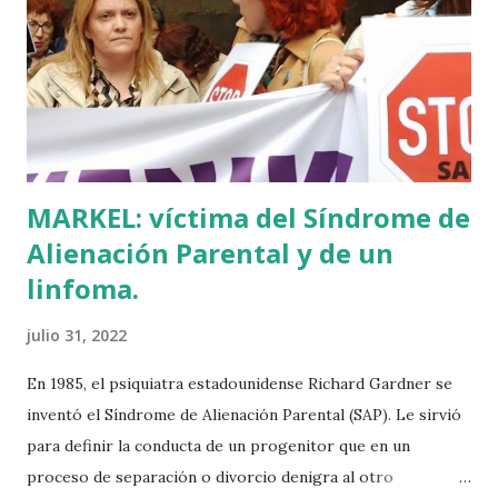
en Ajuria Enea y no paraba de contar a tirios y troyanos que
Euskal Herria era un pueblo con 7.000 años de antigüedad.
Por fin llegaba la arqueología para confirmar sus teorías.
Tuvo que ser su consejera de Cultura y portavoz Miren
Azkarate ...
MARKEL: víctima del Síndrome de
Alienación Parental y de un
linfoma.
julio 31, 2022
En 1985, el psiquiatra estadounidense Richard Gardner se
inventó el Síndrome de Alienación Parental (SAP). Le sirvió
para definir la conducta de un progenitor que en un
proceso de separación o divorcio denigra al otro