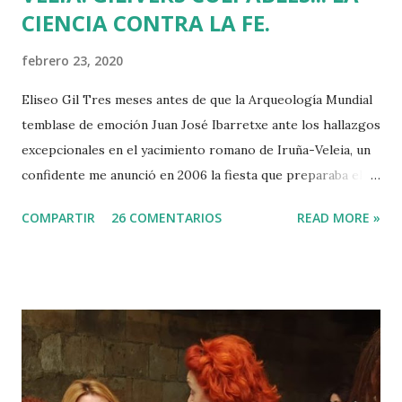
CIENCIA CONTRA LA FE.
febrero 23, 2020
Eliseo Gil Tres meses antes de que la Arqueología Mundial
temblase de emoción Juan José Ibarretxe ante los hallazgos
excepcionales en el yacimiento romano de Iruña-Veleia, un
confidente me anunció en 2006 la fiesta que preparaba el
Gobierno Vasco para celebrar que Álava contaba con el
COMPARTIR
26 COMENTARIOS
READ MORE »
primer calvario de la Cristiandad (con un sonrojante RIP en
vez de INRI incluido), muchas palabras escritas en euskera
batua, 600 años antes de los balbuceos del vascuence y el
castellano y, por si fuera poco, unos jeroglíficos creados
por un presunto maestro egipcio llegado desde el Nilo
para educar a los niños de la villa romana. Mi informador y
yo hacíamos risas ante la casualidad de las casualidades:
Euskadi era de nuevo pionera. Ibarretxe dormía entonces